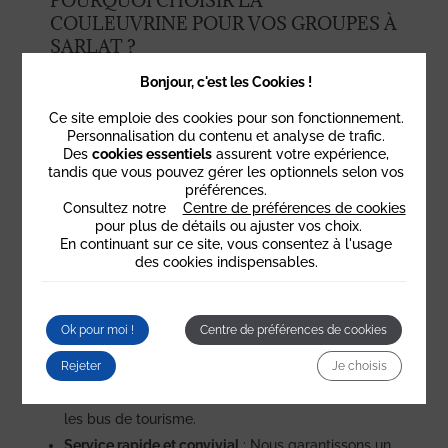
POURQUOI CHOISIR LA
COULEUVRINE POUR VOS GROUPES À
SARLAT ?
Capacité d’accueil idéale
: Nous disposons de 4
Bonjour, c'est les Cookies !
salles pouvant accueillir des groupes de
20 à 120
Ce site emploie des cookies pour son fonctionnement.
personnes
, dans une ambiance chaleureuse et
Personnalisation du contenu et analyse de trafic.
Des
cookies essentiels
assurent votre expérience,
authentique, typique de la Dordogne ainsi que
26
tandis que vous pouvez gérer les optionnels selon vos
chambres de charme
à l’hôtel.
préférences.
Consultez notre
Centre de préférences de cookies
Menus sur mesure
: Pour vos repas de groupe,
pour plus de détails ou ajuster vos choix.
nous proposons des
menus spécialement conçus
,
En continuant sur ce site, vous consentez à l'usage
des cookies indispensables.
mettant à l’honneur la
cuisine du Périgord
. Notre
chef s’adapte à vos besoins et à vos contraintes
alimentaires (végétarien, sans gluten, etc.).
Ok pour moi !
Centre de préférences de cookies
Facilité d’accès pour les groupes
: Le restaurant
Rejeter
Je choisis
est situé à proximité des principaux sites
touristiques de Sarlat, avec un accès facile pour
les bus de tourisme.
Service rapide et convivial
: Nous garantissons un