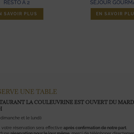
SÉJOUR GOURMAND
EN SAVOIR PLUS
ÉSERVE UNE TABLE
STAURANT LA COULEUVRINE EST
OUVERT DU MARD
I
 dimanche et le lundi)
: votre réservation sera effective
après confirmation de notre part
.
t d’une
réservation pour le jour même
, merci de téléphoner directeme