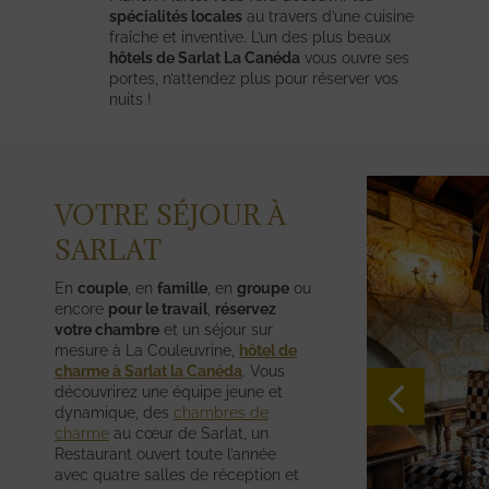
spécialités locales
au travers d’une cuisine
fraîche et inventive. L’un des plus beaux
hôtels de Sarlat La Canéda
vous ouvre ses
portes, n’attendez plus pour réserver vos
nuits !
VOTRE SÉJOUR À
SARLAT
En
couple
, en
famille
, en
groupe
ou
encore
pour le travail
,
réservez
votre chambre
et un séjour sur
mesure à La Couleuvrine,
hôtel de
charme à Sarlat la Canéda
. Vous
découvrirez une équipe jeune et
dynamique, des
chambres de
charme
au cœur de Sarlat, un
Restaurant ouvert toute l’année
avec quatre salles de réception et