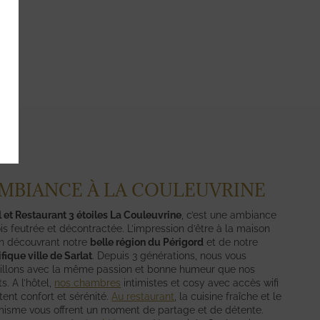
AMBIANCE À LA COULEUVRINE
l et Restaurant 3 étoiles La Couleuvrine
, c’est une ambiance
ois feutrée et décontractée. L’impression d’être à la maison
en découvrant notre
belle région du Périgord
et de notre
ique ville de Sarlat
. Depuis 3 générations, nous vous
illons avec la même passion et bonne humeur que nos
s. A l’hôtel,
nos chambres
intimistes et cosy
avec accès wifi
ent confort et sérénité.
Au restaurant
, la cuisine fraîche et le
isme vous offrent un moment de partage et de détente.