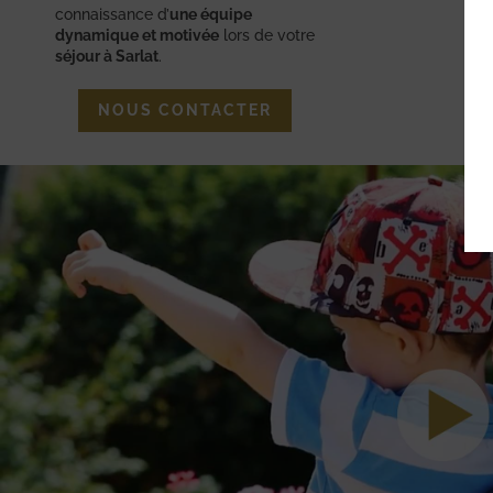
connaissance d’
une équipe
dynamique et motivée
lors de votre
séjour à Sarlat
.
NOUS CONTACTER