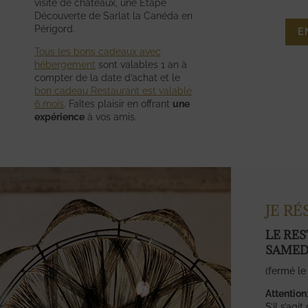
visite de châteaux, une Étape
R HARMONIE
RESTO À 2
Découverte de Sarlat
la Canéda
en
Périgord.
AVOIR PLUS
EN SAVOIR PLUS
Tous les bons cadeaux avec
hébergement
sont valables 1 an à
compter de la date d’achat et le
bon cadeau Restaurant est valable
6 mois
. Faîtes plaisir en offrant
une
expérience
à vos amis.
JE R
LE RE
SAMED
(fermé le
Attention
S’il s’agi