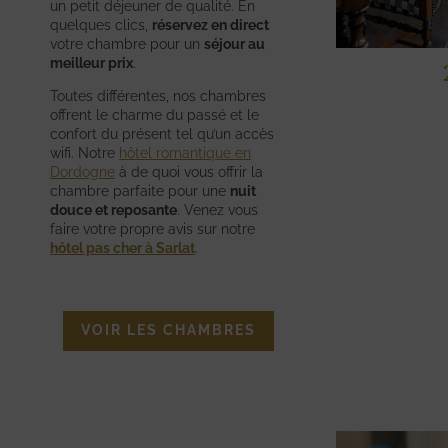
un petit déjeuner de qualité. En
quelques clics,
réservez en direct
votre chambre pour un
séjour au
meilleur prix
.
26 CHAMBRES DE CHARME
Toutes différentes, nos chambres
DONT 5 FAMILIALES
offrent le charme du passé et le
confort du présent tel qu’un accès
wifi. Notre
hôtel romantique en
Dordogne
à de quoi vous offrir la
chambre parfaite pour une
nuit
douce et reposante
. Venez vous
faire votre propre avis sur notre
hôtel pas cher à Sarlat
.
VOIR LES CHAMBRES