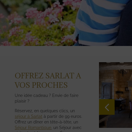
OFFREZ SARLAT A
VOS PROCHES
Une idée cadeau ? Envie de faire
plaisir ?
Réservez, en quelques clics, un
séjour à Sarlat
à partir de 99 euros.
Offrez un dîner en tête-à-tête, un
Séjour Romantique
, un Séjour avec