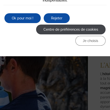
indispensables.
Ok pour moi !
Rejeter
Centre de préférences de cookies
Je choisis
L’
L’
hôte
à la f
tout 
magnif
accue
parent
apport
dynam