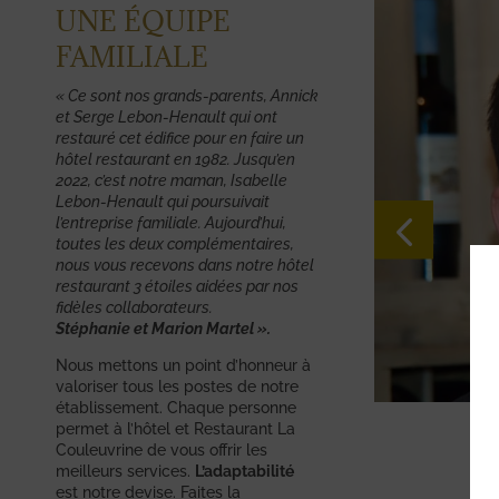
UNE ÉQUIPE
FAMILIALE
« Ce sont nos grands-parents, Annick
et Serge Lebon-Henault qui ont
restauré cet édifice pour en faire un
hôtel restaurant en 1982. Jusqu’en
2022, c’est notre maman, Isabelle
Lebon-Henault qui poursuivait
l’entreprise familiale. Aujourd’hui,
toutes les deux complémentaires,
nous vous recevons dans notre hôtel
restaurant 3 étoiles
aidées par nos
fidèles collaborateurs.
Stéphanie et Marion Martel ».
Nous mettons un point d’honneur à
valoriser tous les postes de notre
établissement. Chaque personne
MARION
permet à l’hôtel et Restaurant La
Couleuvrine de vous offrir les
PROPRIÉTAIRE ET CHEF DE CUISIN
meilleurs services.
L’adaptabilité
est notre devise. Faites la