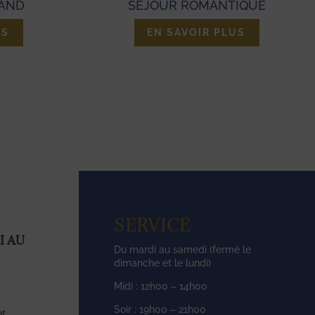
SÉJOUR ROMANTIQUE
SÉJOUR S
EN SAVOIR PLUS
EN S
SERVICE
I AU
Du mardi au samedi (fermé le
dimanche et le lundi)
Midi : 12h00 – 14h00
Soir : 19h00 – 21h00
nt