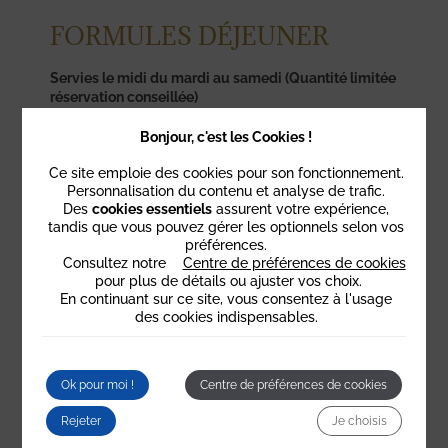
FORMULES DÉJEUNER
Servies le midi du mardi au samedi (Quantité limitée
réservation conseillée)
Plat du jour: 12 €
Bonjour, c'est les Cookies !
***
Ce site emploie des cookies pour son fonctionnement.
Plat du jour + Dessert du jour + Café : 16 €
Personnalisation du contenu et analyse de trafic.
Des
cookies essentiels
assurent votre expérience,
tandis que vous pouvez gérer les optionnels selon vos
préférences.
Consultez notre
Centre de préférences de cookies
pour plus de détails ou ajuster vos choix.
En continuant sur ce site, vous consentez à l'usage
PETITS +
des cookies indispensables.
Dessert du jour – 8 €
***
Ok pour moi !
Centre de préférences de cookies
Assiette 3 fromages – 12 €
***
Rejeter
Je choisis
Profiteroles maison – 9 €