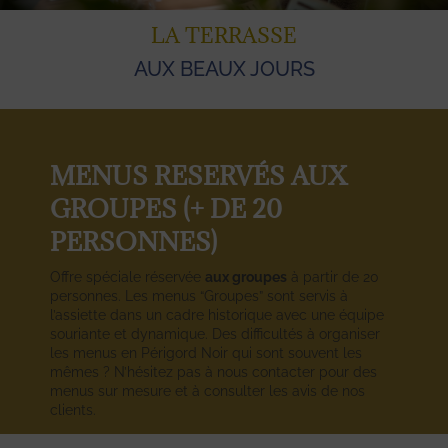
LA TERRASSE
AUX BEAUX JOURS
MENUS RESERVÉS AUX
GROUPES (+ DE 20
PERSONNES)
Offre spéciale réservée
aux groupes
à partir de 20
personnes. Les menus “Groupes” sont servis à
l’assiette dans un cadre historique avec une équipe
souriante et dynamique. Des difficultés à organiser
les menus en Périgord Noir qui sont souvent les
mêmes ? N’hésitez pas à nous contacter pour des
menus sur mesure et à consulter les avis de nos
clients.