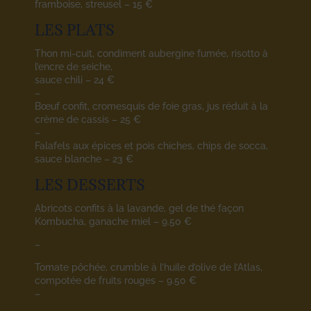
framboise, streusel – 15 €
LES PLATS
Thon mi-cuit, condiment aubergine fumée, risotto à
l’encre de seiche,
sauce chili – 24 €
–
Bœuf confit, cromesquis de foie gras, jus réduit à la
crème de cassis – 25 €
–
Falafels aux épices et pois chiches, chips de socca,
sauce blanche – 23 €
LES DESSERTS
Abricots confits à la lavande, gel de thé façon
Kombucha, ganache miel – 9.50 €
–
Tomate pôchée, crumble à l’huile d’olive de l’Atlas,
compotée de fruits rouges – 9.50 €
–