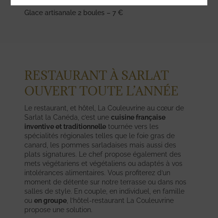
***
Glace artisanale 2 boules – 7 €
RESTAURANT À SARLAT
OUVERT TOUTE L’ANNÉE
Le restaurant, et hôtel, La Couleuvrine au cœur de
Sarlat la Canéda, c’est une
cuisine française
inventive et traditionnelle
tournée vers les
spécialités régionales telles que le foie gras de
canard, les pommes sarladaises mais aussi des
plats signatures. Le chef propose également des
mets végétariens et végétaliens ou adaptés à vos
intolérances alimentaires. Vous profiterez d’un
moment de détente sur notre terrasse ou dans nos
salles de style. En couple, en individuel, en famille
ou
en groupe
, l’hôtel-restaurant La Couleuvrine
propose une solution.