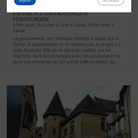
Rejeter
Je choisis
OÙ MANGER À SARLAT ? VIVRE UNE VRAIE
EXPÉRIENCE GASTRONOMIQUE
PÉRIGOURDINE
2 Fév 2026
|
Activités à faire à Sarlat
,
Votre hôtel à
Sarlat
La gastronomie, une véritable identité à Sarlat (24) À
Sarlat, la gastronomie ne se résume pas à ce qu’il y a
dans l’assiette. Elle se vit dans les ruelles, sur les
marchés, dans les échanges avec les producteurs et
dans ces moments où l’on prend enfin le temps de...