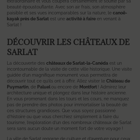
extraordinaire et vous coupera certainement le souffle par sa
beauté époustouflante. Avec son air frais, son atmosphère
paisible et ses vues incomparables sur la nature, le
canoë-
kayak près de Sarlat
est une
activité à faire
en venant à
Sarlat !
DÉCOUVRIR LES CHÂTEAUX DE
SARLAT
La découverte des
châteaux de Sarlat-la-Canéda
est un
incontournable de la visite de cette ville historique. Une visite
guidée d’un magnifique monument vous permettra de
découvrir tout ce qu’ils ont à offrir. Allez visiter le
Château de
Puymartin
, de
Paluel
ou encore de
Montfort
! Admirez leur
architecture unique et plongez dans leur histoire ancienne.
En vous promenant dans les tours et les cours, ne manquez
pas de prendre des photos pour immortaliser la beauté de
ces structures grandioses. Que vous soyez passionné
d’histoire ou que vous cherchiez simplement à faire du
tourisme, l’exploration d’un des nombreux châteaux de Sarlat
sera sans aucun doute un moment fort de votre voyage !
La ville de Sarlat regorge de culture et d’aventure pour ceux