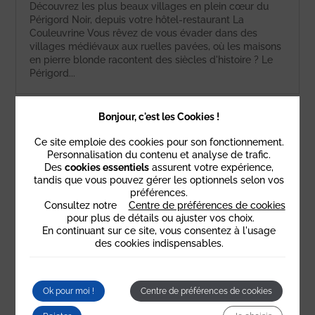
Découvrez les plus beaux villages en plein cœur du
Périgord Noir, depuis votre hôtel-restaurant La
Couleuvrine Vous rêvez de vous évader dans des
villages médiévaux aux ruelles pavées, où les maisons
en pierre blonde racontent des siècles d'histoire ? Le
Périgord...
Bonjour, c'est les Cookies !
Ce site emploie des cookies pour son fonctionnement.
Personnalisation du contenu et analyse de trafic.
Des
cookies essentiels
assurent votre expérience,
tandis que vous pouvez gérer les optionnels selon vos
préférences.
Consultez notre
Centre de préférences de cookies
pour plus de détails ou ajuster vos choix.
En continuant sur ce site, vous consentez à l'usage
des cookies indispensables.
Ok pour moi !
Centre de préférences de cookies