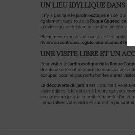
UN LIEU IDYLLIQUE DANS 
Il n’y a pas que le
jardin exotique
en soi qui soit
également dans toute la
Roque Gageac
,
ce vil
la rivière qui le ceinture lui confère un côté en
Pleinement exposé sud-ouest, ce lieu profite d’
rivière en contrebas régule naturellement l’hyg
UNE VISITE LIBRE ET UN A
Pour visiter le
jardin exotique de la Roque Gage
des lieux se feront le plaisir de vous accueilli
occuper, pour ne pas perturber les autres visite
La
découverte du jardin
est libre, mais vous ave
visite guidée, à la date et à l’heure qui vous c
vous mènera jusqu’à la petite chapelle d’où vo
immortaliser votre visite et surtout le panorama