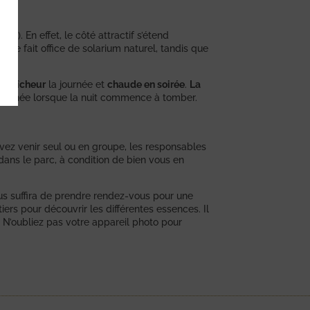
c.). En effet, le côté attractif s’étend
 borde fait office de solarium naturel, tandis que
 fraîcheur
la journée et
chaude en soirée
.
La
magasinée lorsque la nuit commence à tomber.
vez venir seul ou en groupe, les responsables
dans le parc, à condition de bien vous en
vous suffira de prendre rendez-vous pour une
ers pour découvrir les différentes essences. Il
. N’oubliez pas votre appareil photo pour