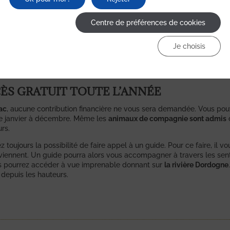
UN EMPLACEMENT ATYPIQUE
Centre de préférences de cookies
 fascinant avec sa verdure et ses plantes grasses (Aloe Vera, cactus, et
lage
longeant les ruelles
en dessus de la
Dordogne
. La falaise qui le
core plus paradisiaque.
Je choisis
un
climat
qui lui est propre, caractérisé par une
agréable sensation de
rométrie
, et les roches de la falaise restituent toute la chaleur em
CCÈS GRATUIT TOUTE L’ANNÉE
ac
, aucune contribution financière ne vous sera demandée. Vous pou
r de janvier à décembre. Même les
animaux de compagnie sont admis
urs.
z toujours la possibilité de faire appel à un guide. Pour ce faire, il 
onviennent. Un guide pourra alors vous accompagner à travers les senti
us pourrez accéder à vue imprenable donnant sur
la rivière Dordogne
 depuis les hauteurs.