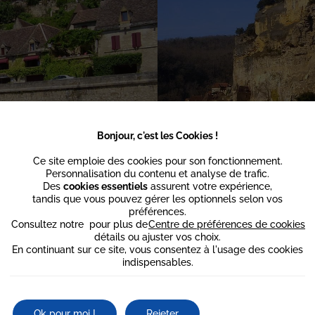
Bonjour, c'est les Cookies !
Ce site emploie des cookies pour son fonctionnement.
Personnalisation du contenu et analyse de trafic.
e d’un
hébergement de qualité
, faites une
réservation à La Couleuvri
Des
cookies essentiels
assurent votre expérience,
rfaitement aménagées. Dans son
restaurant
, dégustez à une cuisine
tandis que vous pouvez gérer les optionnels selon vos
nces à Sarlat
, programmez une visite du célèbre village de la Roque
préférences.
Consultez notre
pour plus de
Centre de préférences de cookies
RT EN PLEIN CŒUR DU PÉRIGORD NOIR
détails ou ajuster vos choix.
En continuant sur ce site, vous consentez à l'usage des cookies
ageac que vous soyez en couple, entre amis ou en famille. Ce
lieu i
indispensables.
oses, etc. C’est l’adresse idéale pour se ressourcer et se reconnecter 
les dans toute leur splendeur. Autant de
plantes tropicales
et méditer
Ok pour moi !
Rejeter