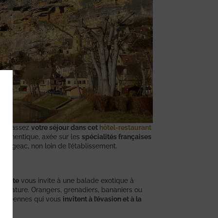
ne
. Passez
votre séjour dans cet
hôtel-restaurant
 authentique, axée sur les
spécialités françaises
 Gageac, non loin de l’établissement.
nsolite
vous invite à une balade exotique à
à la nature. Orangers, grenadiers, bananiers ou
ranéennes qui vous
invitent à l’évasion et à la