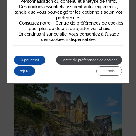
Personnalisation du contenu et analyse de trafic.
Le Périgord regorge de trésors à explorer :
Des
cookies essentiels
assurent votre expérience,
tandis que vous pouvez gérer les optionnels selon vos
préférences.
Château de Puymartin
: à 10 minutes de Sarlat,
Consultez notre
Centre de préférences de cookies
connu pour la légende de la Dame Blanche et son
pour plus de détails ou ajuster vos choix.
mobilier d’époque.
En continuant sur ce site, vous consentez à l'usage
des cookies indispensables.
Château de Hautefort
: impressionnante forteresse
entourée de jardins à la française (à environ 1h de
l’hôtel à Sarlat La Couleuvrine).
Ok pour moi !
Centre de préférences de cookies
Château de Commarque
: ruines médiévales avec
Rejeter
Je choisis
visites guidées et activités pour les familles.