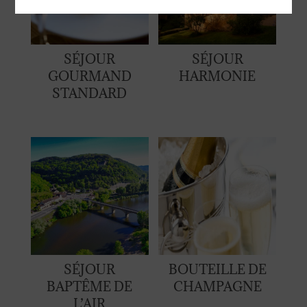
SÉJOUR
SÉJOUR
GOURMAND
HARMONIE
STANDARD
SÉJOUR
BOUTEILLE DE
BAPTÊME DE
CHAMPAGNE
L’AIR